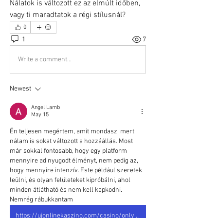
Nálatok is változott ez az elmúlt időben, 
vagy ti maradtatok a régi stílusnál?
0
1
7
Write a comment...
Newest
Angel Lamb
May 15
Én teljesen megértem, amit mondasz, mert 
nálam is sokat változott a hozzáállás. Most 
már sokkal fontosabb, hogy egy platform 
mennyire ad nyugodt élményt, nem pedig az, 
hogy mennyire intenzív. Este például szeretek 
leülni, és olyan felületeket kipróbálni, ahol 
minden átlátható és nem kell kapkodni. 
Nemrég rábukkantam   
https://ujonlinekaszino.com/casino/onlyspins/