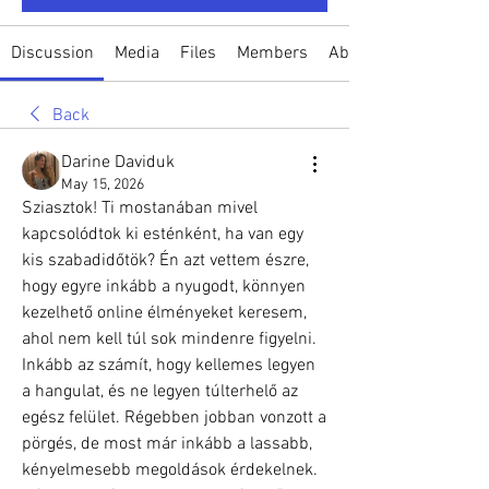
Discussion
Media
Files
Members
About
Back
Darine Daviduk
May 15, 2026
Sziasztok! Ti mostanában mivel 
kapcsolódtok ki esténként, ha van egy 
kis szabadidőtök? Én azt vettem észre, 
hogy egyre inkább a nyugodt, könnyen 
kezelhető online élményeket keresem, 
ahol nem kell túl sok mindenre figyelni. 
Inkább az számít, hogy kellemes legyen 
a hangulat, és ne legyen túlterhelő az 
egész felület. Régebben jobban vonzott a 
pörgés, de most már inkább a lassabb, 
kényelmesebb megoldások érdekelnek. 