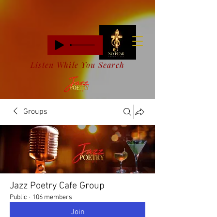
Listen While You Search
Groups
Jazz Poetry Cafe Group
Public
·
106 members
Join