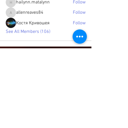
hailynn.matalynn
Follow
hailynn.matalynn
allenreaves84
Follow
allenreaves84
Костя Кривошея
Follow
See All Members (106)
© 2021 by Jazz Poetry Cafe, LLC.
Proudly created by
Log In